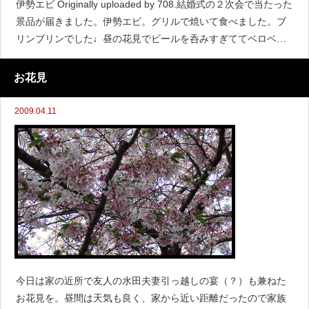
伊勢エビ Originally uploaded by 708.結婚式の２次会で当たった
景品が届きました。伊勢エビ。グリルで焼いて食べました。ブ
リンブリンでした♩昼の花見でビールを呑みすぎててベロベロ
だったので、あんまり味がわかりませんでしたが（笑）なかな
か自宅で伊勢エビ
お花見
2009.04.11
今日は家の近所で友人の水田夫妻引っ越しの宴（？）も兼ねた
お花見を。昼間は天気も良く、家から近い距離だったので家族