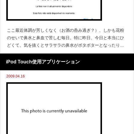
ここ最近体調が芳しくなく（お酒の呑み過ぎ？）、しかも花粉
のせいで鼻水と鼻血で苦しむ毎日。特に昨日、今日と本当にひ
どくて、気を抜くとサラサラの鼻水がボタボターとなったり、
いきなり鼻血が吹き出たり、くしゃみが止まらず夜も寝れず。
これはあかんぞー、と思って調べているとこんな記事が！ヤク
iPod Touch使用アプリケーション
ルト40
2009.04.16