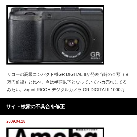
リコーの高級コンパクト機GR DIGITAL IIが発表当時の金額（８
万円前後）と比べ、今は半額以下となっていてバカ売れしてる
みたい。&quot;RICOH デジタルカメラ GR DIGITALII 1000万画
素 GRDIGITALII&quot; (リコー)とにかくこのカメラ、あ
サイト検索の不具合を修正
2009.04.28