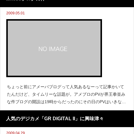
2009.05.01
ちょっと前にアメーバブログって人気あるなーって記事かいて
たんだけど、タイムリーな話題が。アメブロのPVが界王拳並み
な件ブログの開設は19時からだったのにその日のPVはいきなり
50。翌日は93と、ブログ始めたらいきなり100PV付近というの
はおそるべき数字ですね！更新を休むといきなりPV
人気のデジカメ「GR DIGITAL II」に興味津々
2009.04.29