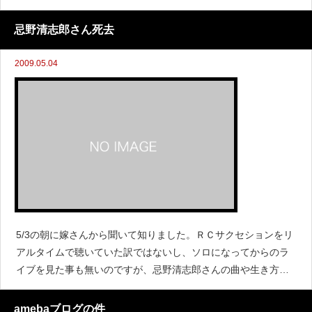
よりご連絡下さい。
忌野清志郎さん死去
2009.05.04
5/3の朝に嫁さんから聞いて知りました。ＲＣサクセションをリ
アルタイムで聴いていた訳ではないし、ソロになってからのラ
イブを見た事も無いのですが、忌野清志郎さんの曲や生き方が
凄く好きで。忌野清志郎: （Wikipedia）名曲「雨上がりの夜空
に」は僕のセットリストの中でも万人受けする鉄
amebaブログの件