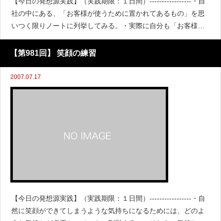
【今日の発想源実践】（実践期限：１日間）-----------------・自
社の中にある、「お客様が使うために置かれてあるもの」を思
いつく限りノートに列挙してみる。・実際に自分も「お客様と
同じ行動で」使ってみたかをチェック。・お客様視点で使った
ことがないものは、実際使ってみる。
【第981回】 笑顔の練習
2007.07.17
【今日の発想源実践】（実践期限：１日間）-----------------・自
然に笑顔ができてしまうような気持ちになるためには、どのよ