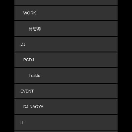
WORK
発想源
DJ
PCDJ
Traktor
EVENT
DJ NAOYA
IT