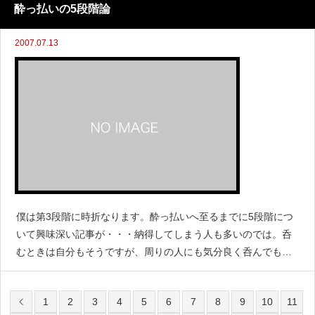
には、どのような教育やどのような仕
酔っ払いの5段階論
2007.07.13
僕は第3段階に時折なります。酔っ払いへ至るまでに5段階につ
いて興味深い記事が・・・納得してしまう人も多いのでは。呑
むときは自分もそうですが、周りの人にも気分良く呑んでもら
いたいものですよね。自分はきちんとマナーを守っているかの
チェックリストにも・・・使えるでしょうかね！？詳しくは以
1
2
3
4
5
6
7
8
9
10
11
下