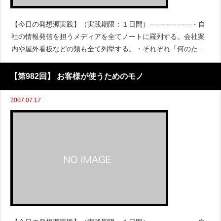
【今日の発想源実践】（実践期限：１日間）-----------------・自
社の情報発信を担うメディアを全てノートに羅列する。会社案
内や屋外看板などの類も全て列挙する。・それぞれ「何のため
にやっているのか」という理由を書く。・その理由と自社の経
営理念に矛盾がないかをチェックする。
【第982回】 お客様が使うためのモノ
2007.07.17