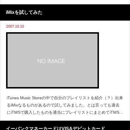
にドメインの更新、レンタルサーバーの更新、そしてFlickrの有
料サービスにも申し込みました。「このBlogはお
iMixを試してみた
2007.10.10
iTunes Music Storeの中で自分のプレイリストを紹介（？）出来
るiMixなるものがあるので試してみました。とは言っても過去
にiTMSで購入したものを適当にプレイリストにまとめてiTMSに
アップしただけなのですが。。。時間があれば今度しっかりし
たものを作成してみたいと思います。i
イーバンクマネーカードはVISAデビットカード