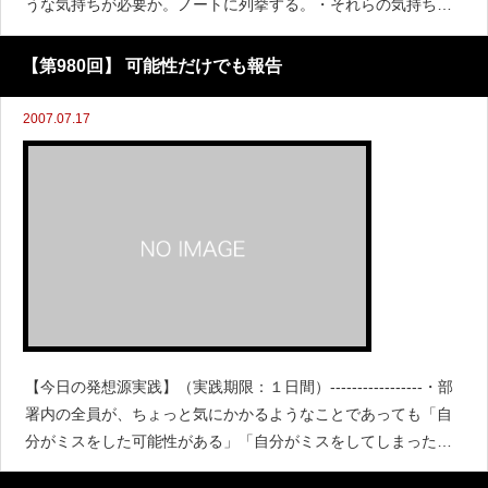
うな気持ちが必要か。ノートに列挙する。・それらの気持ちが
必要だ、と社内の複数のスタッフたちにも理解させるために
は、どのような説明が必要か考える。・
【第980回】 可能性だけでも報告
2007.07.17
【今日の発想源実践】（実践期限：１日間）-----------------・部
署内の全員が、ちょっと気にかかるようなことであっても「自
分がミスをした可能性がある」「自分がミスをしてしまったか
もしれない」ということを自ら進んで報告するようになるため