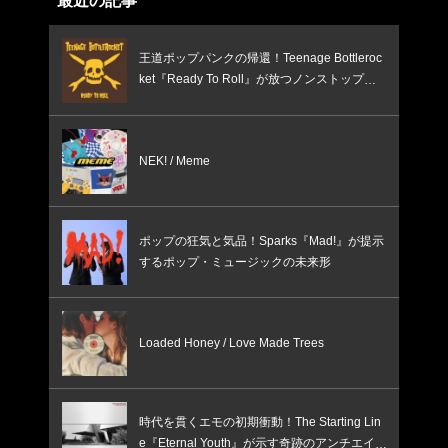
最近の記事
王道ポップパンクの帰還！Teenage Bottleroc
ket『Ready To Roll』が放つノンストップの
疾走感
NEK! / Meme
ポップの狂気と気品！Sparks『Mad!』が提示
するポップ・ミュージックの未来形
Loaded Honey / Love Made Trees
時代を貫くエモの初期衝動！The Starting Lin
e『Eternal Youth』が示す奇跡のアンチエイジ