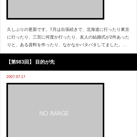
久しぶりの更新です。7月は出張続きで、北海道に行ったり東京
に行ったり、三宮に何度か行ったり、友人の結婚式が2件あった
りと、ある資料を作ったり、なかなかバタバタしてました。さ
て、僕は時々、突発的な物欲が沸くのですが、今欲しいのが革
製品。レザージャケットやパンツは秋から冬にかけて
【第983回】 目的が先
2007.07.17