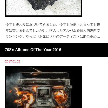
今年も終わりに近づいてきました。今年も恒例（と言っても去
年は書けませんでしたが）、購入したアルバムを個人的趣向で
ランキング。やっぱりお気に入りのアーティストは順位高めだ
し、初聴で胸熱になったやつはあからさまに贔屓してるような
気もするので、レビューサイトや音楽雑誌とかの評価とはまっ
708’s Albums Of The Year 2016
たく異なると
2017.01.02