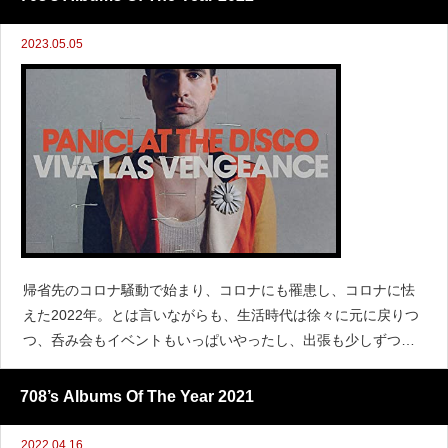
仕
2023.05.05
帰省先のコロナ騒動で始まり、コロナにも罹患し、コロナに怯
えた2022年。とは言いながらも、生活時代は徐々に元に戻りつ
つ、呑み会もイベントもいっぱいやったし、出張も少しずつ行
ったりと、日常に戻りつつあることを実感した一年でした。202
2年は大御所のリリースが続いたり、世の中のCityPopブー
708’s Albums Of The Year 2021
2022.04.16