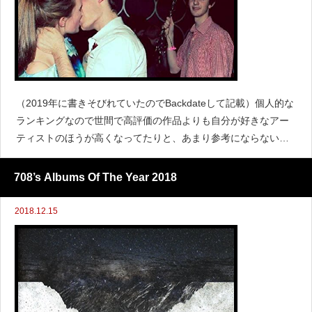
（2019年に書きそびれていたのでBackdateして記載）個人的な
ランキングなので世間で高評価の作品よりも自分が好きなアー
ティストのほうが高くなってたりと、あまり参考にならないか
もしれませんが、まあこんな感じでゆるりと。2019年一番再生
したのはこの曲でした。https://www.yo
708’s Albums Of The Year 2018
2018.12.15