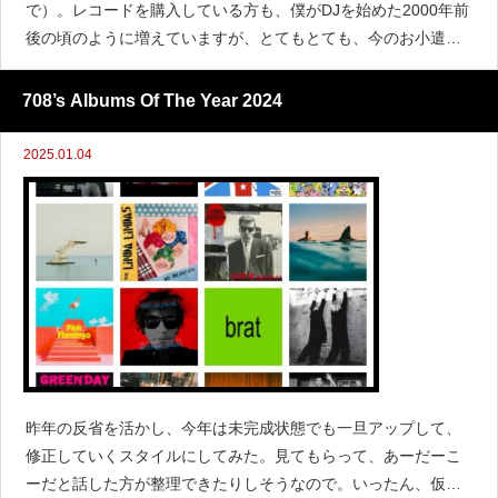
で）。レコードを購入している方も、僕がDJを始めた2000年前
後の頃のように増えていますが、とてもとても、今のお小遣い
と生活環境だとお金も場所もキャパ不足。最近はサブスクでDJ
が出来るソフトもあるようですが、地下でのDJが多いし、
708’s Albums Of The Year 2024
2025.01.04
昨年の反省を活かし、今年は未完成状態でも一旦アップして、
修正していくスタイルにしてみた。見てもらって、あーだーこ
ーだと話した方が整理できたりしそうなので。いったん、仮状