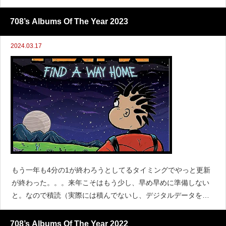
態でベスト３０とSpotifyセレクトをアップ。https://naoyayama
shita.com/diary/archiv
708’s Albums Of The Year 2023
2024.03.17
もう一年も4分の1が終わろうとしてるタイミングでやっと更新
が終わった。。。来年こそはもう少し、早め早めに準備しない
と。なので積読（実際には積んでないし、デジタルデータをシ
ョッピングバッグに入れたまま）を減らして、休みの日に音楽
聴く時間増やして、時間を有効活用しよう。さて、2023年は、
708’s Albums Of The Year 2022