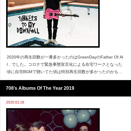
2020年の再生回数が一番多かったのはGreenDayのFather Of Al
l…でした。コロナで緊急事態宣言化による在宅ワークとなった
頃に自宅BGMで聴いてた頃は特別再生回数が多かったのかも。
https://www.youtube.com/watch?v=eXv00PJ9IQMまた、今年は
708’s Albums Of The Year 2019
2020.01.16