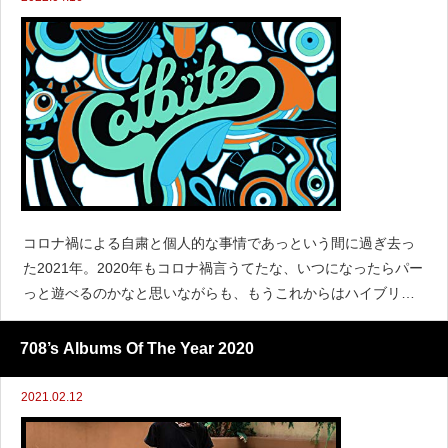
コロナ禍による自粛と個人的な事情であっという間に過ぎ去っ
た2021年。2020年もコロナ禍言うてたな、いつになったらパー
っと遊べるのかなと思いながらも、もうこれからはハイブリッ
ドな感じで元に戻ると言うのではないんだろうな。さて、2021
年はPUNKシーンが盛り上がりました。大御所から新人、は
708’s Albums Of The Year 2020
2021.02.12