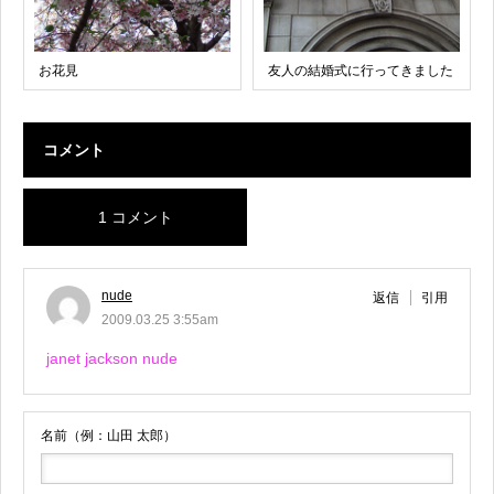
お花見
友人の結婚式に行ってきました
コメント
1 コメント
nude
返信
引用
2009.03.25 3:55am
janet jackson nude
名前（例：山田 太郎）