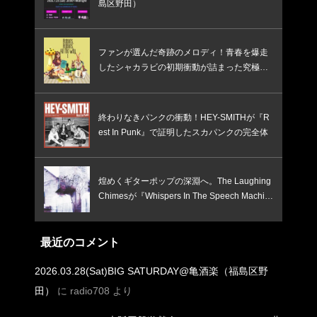
島区野田）
ファンが選んだ奇跡のメロディ！青春を爆走
したシャカラビの初期衝動が詰まった究極の
ベスト盤
終わりなきパンクの衝動！HEY-SMITHが『R
est In Punk』で証明したスカパンクの完全体
煌めくギターポップの深淵へ。The Laughing
Chimesが『Whispers In The Speech Machin
e』で鳴らす、憂いと焦燥のインディー新境
地！
最近のコメント
2026.03.28(Sat)BIG SATURDAY@亀酒楽（福島区野
田）
に
radio708
より