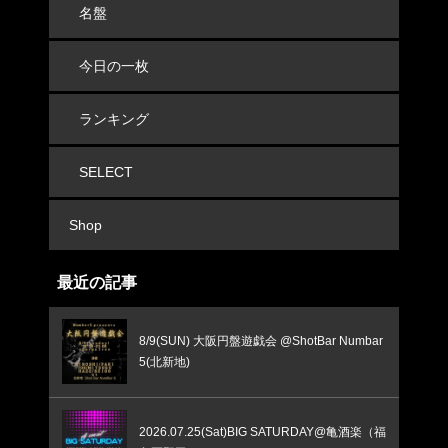
名盤
今日の一枚
ランキング
SELECT
Shop
最近の記事
8/9(SUN) 大阪円盤遊戯会 @ShotBar Numbar
5(北新地)
2026.07.25(Sat)BIG SATURDAY@亀酒楽（福