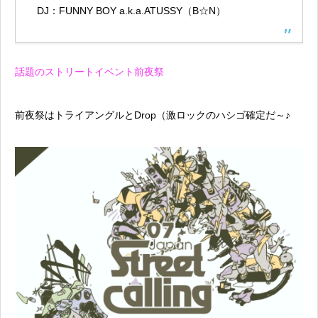
DJ：FUNNY BOY a.k.a.ATUSSY（B☆N）
話題のストリートイベント前夜祭
前夜祭はトライアングルとDrop（激ロックのハシゴ確定だ～♪