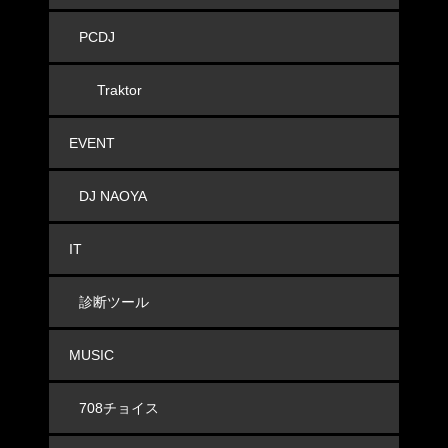
PCDJ
Traktor
EVENT
DJ NAOYA
IT
診断ツール
MUSIC
708チョイス