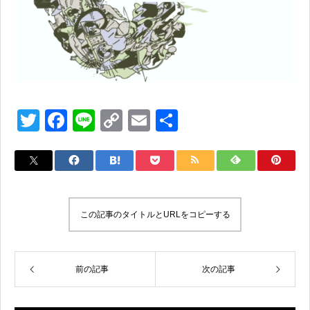
T
F
Li
C
E
共
wi
a
n
o
m
有
tt
c
e
p
ail
er
e
y
b
Li
この記事のタイトルとURLをコピーする
o
n
o
k
k
前の記事
次の記事