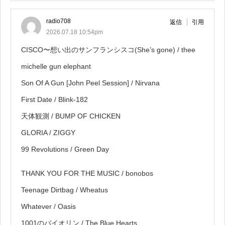
radio708
返信
引用
2026.07.18 10:54pm
CISCO〜想い出のサンフランシスコ(She’s gone) / thee
michelle gun elephant
Son Of A Gun [John Peel Session] / Nirvana
First Date / Blink-182
天体観測 / BUMP OF CHICKEN
GLORIA / ZIGGY
99 Revolutions / Green Day
THANK YOU FOR THE MUSIC / bonobos
Teenage Dirtbag / Wheatus
Whatever / Oasis
1001のバイオリン / The Blue Hearts