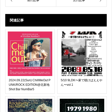
k
前の記事
次の記事
関連記事
2024.09.22(Sun) ChillMeOut P
5/10 9LDK〜家で聴けばええや
UNK/ROCK EDITION@北新地
ん〜vol.1
Shot Bar NumBar5