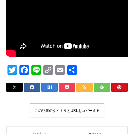
T
F
Li
C
E
共
wi
a
n
o
m
有
tt
c
e
p
ail
er
e
y
b
Li
この記事のタイトルとURLをコピーする
o
n
o
k