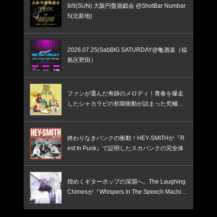
8/9(SUN) 大阪円盤遊戯会 @ShotBar Numbar
5(北新地)
2026.07.25(Sat)BIG SATURDAY@亀酒楽（福
島区野田）
ファンが選んだ奇跡のメロディ！青春を爆走
したシャカラビの初期衝動が詰まった究極の
ベスト盤
終わりなきパンクの衝動！HEY-SMITHが『R
est In Punk』で証明したスカパンクの完全体
煌めくギターポップの深淵へ。The Laughing
Chimesが『Whispers In The Speech Machin
e』で鳴らす、憂いと焦燥のインディー新境
地！