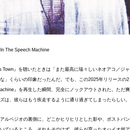
 In The Speech Machine
This Town』を聴いたときは「また最高に瑞々しいネオアコ／ジャ
な」くらいの印象だったんだ。でも、この2025年リリースの2
peech Machine』を再生した瞬間、完全にノックアウトされた。ただ爽
ズは、彼らはもう疾走するように通り過ぎてしまったらしい。
アルペジオの裏側に、どこかヒリヒリとした影や、ポストパン
いているところ。それもそのはず、彼らが育ったオハイオ州ア