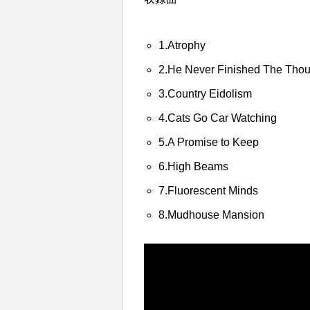
1.Atrophy
2.He Never Finished The Thou
3.Country Eidolism
4.Cats Go Car Watching
5.A Promise to Keep
6.High Beams
7.Fluorescent Minds
8.Mudhouse Mansion