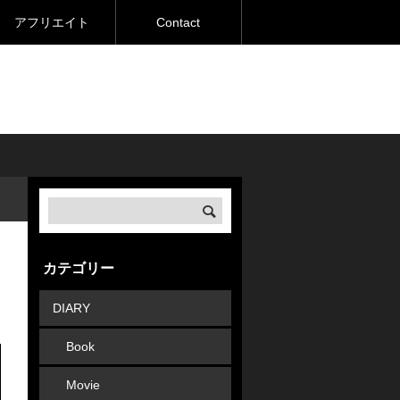
アフリエイト
Contact
焦燥のインディー新境地！
今日の一枚
煌めくギターポップの深淵へ。The Laugh
カテゴリー
DIARY
Book
Movie