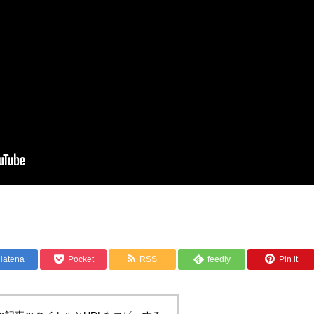
共
有
Hatena
Pocket
RSS
feedly
Pin it