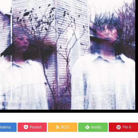
Hatena
Pocket
RSS
feedly
Pin it