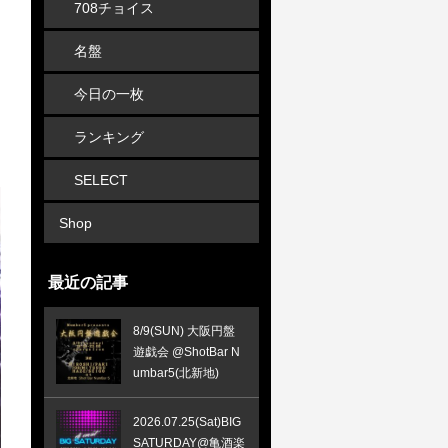
708チョイス
名盤
今日の一枚
ランキング
SELECT
Shop
最近の記事
8/9(SUN) 大阪円盤
遊戯会 @ShotBar N
umbar5(北新地)
2026.07.25(Sat)BIG
SATURDAY@亀酒楽