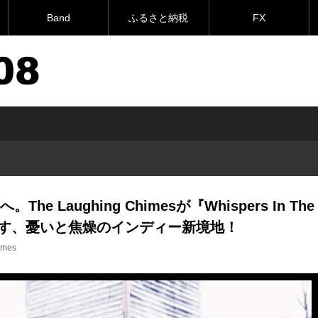
Band
ふるさと納税
FX
hing Chimesが『Whispers In The Speech Machine』で鳴らす、憂いと
 Laughing Chimesが『Whispers In The
』で鳴らす、憂いと焦燥のインディー新境地！
imes