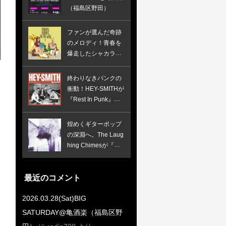
（福島区野田）
ファンが選んだ奇跡
のメロディ！青春を
爆走したシャカラビ
の初期衝動が詰まっ
た究極のベスト盤
終わりなきパンクの
衝動！HEY-SMITHが
『Rest In Punk』で
証明したスカパンク
の完全体
煌めくギターポップ
の深淵へ。The Laug
hing Chimesが『Wh
ispers In The Speec
h Machine』で鳴ら
す、憂いと焦燥のイ
最近のコメント
ンディー新境地！
2026.03.28(Sat)BIG
SATURDAY@亀酒楽（福島区野