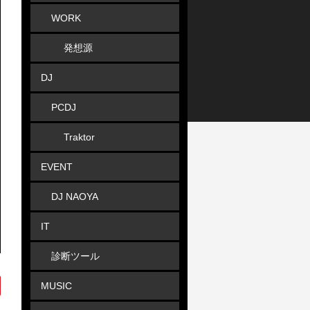
WORK
発想源
DJ
PCDJ
Traktor
EVENT
DJ NAOYA
IT
診断ツール
MUSIC