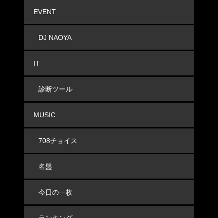
EVENT
DJ NAOYA
IT
診断ツール
MUSIC
708チョイス
名盤
今日の一枚