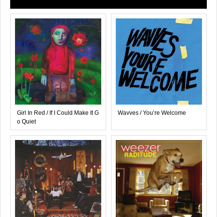
Girl In Red / If I Could Make It G
Wavves / You’re Welcome
o Quiet