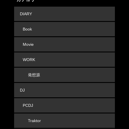
DIARY
Book
Movie
WORK
発想源
DJ
PCDJ
Traktor