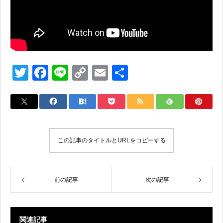
T
F
Li
C
E
共
wi
a
n
o
m
有
tt
c
e
p
ail
er
e
y
b
Li
この記事のタイトルとURLをコピーする
o
n
o
k
k
前の記事
次の記事
関連記事