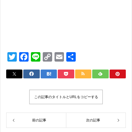
T
F
Li
C
E
共
wi
a
n
o
m
有
tt
c
e
p
ail
er
e
y
b
Li
この記事のタイトルとURLをコピーする
o
n
o
k
k
前の記事
次の記事