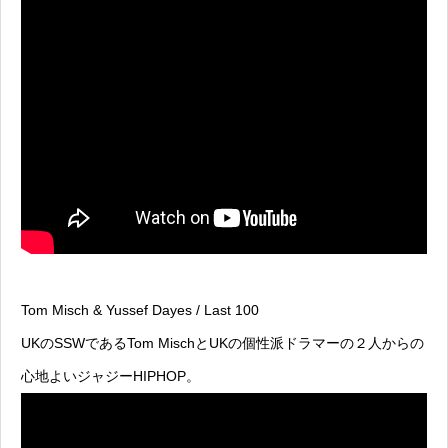
Tom Misch & Yussef Dayes / Last 100
UKのSSWであるTom MischとUKの個性派ドラマーの２人からの
心地よいジャジーHIPHOP。