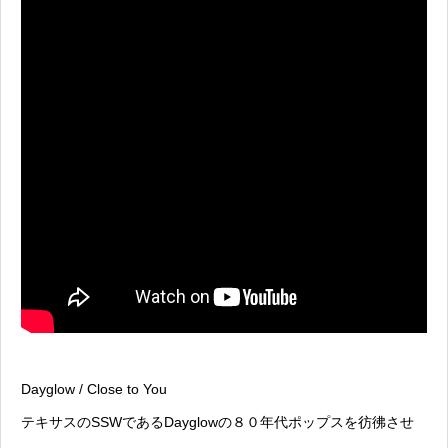
Dayglow / Close to You
テキサスのSSWであるDayglowの８０年代ポップスを彷彿させ