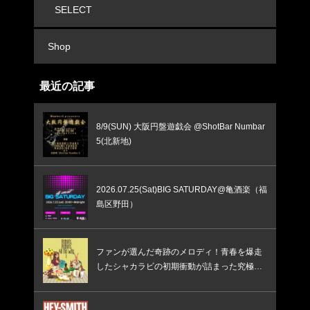
SELECT
Shop
最近の記事
8/9(SUN) 大阪円盤遊戯会 @ShotBar Numbar
5(北新地)
2026.07.25(Sat)BIG SATURDAY@亀酒楽（福
島区野田）
ファンが選んだ奇跡のメロディ！青春を爆走
したシャカラビの初期衝動が詰まった究極の
ベスト盤