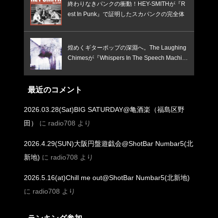
終わりなきパンクの衝動！HEY-SMITHが『R
est In Punk』で証明したスカパンクの完全体
煌めくギターポップの深淵へ。The Laughing
Chimesが『Whispers In The Speech Machin
e』で鳴らす、憂いと焦燥のインディー新境
地！
最近のコメント
2026.03.28(Sat)BIG SATURDAY@亀酒楽（福島区野
田）
に
radio708
より
2026.4.29(SUN)大阪円盤遊戯会@ShotBar Numbar5(北
新地)
に
radio708
より
2026.5.16(at)Chill me out@ShotBar Numbar5(北新地)
に
radio708
より