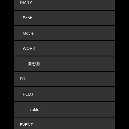
DIARY
Book
Movie
WORK
発想源
DJ
PCDJ
Traktor
EVENT