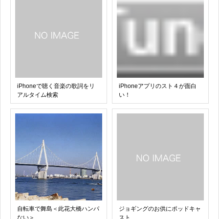
iPhoneで聴く音楽の歌詞をリ
iPhoneアプリのスト４が面白
アルタイム検索
い！
自転車で舞島＜此花大橋ハンパ
ジョギングのお供にポッドキャ
ない＞
スト