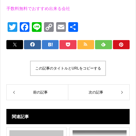
手数料無料でおすすめ出来る会社
T
F
Li
C
E
共
wi
a
n
o
m
有
tt
c
e
p
ail
er
e
y
b
Li
この記事のタイトルとURLをコピーする
o
n
o
k
k
前の記事
次の記事
関連記事