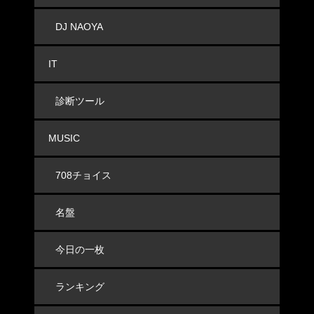
DJ NAOYA
IT
診断ツール
MUSIC
708チョイス
名盤
今日の一枚
ランキング