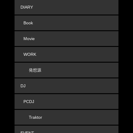
DIARY
Book
Movie
WORK
発想源
DJ
PCDJ
Traktor