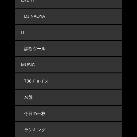
EVENT
DJ NAOYA
IT
診断ツール
MUSIC
708チョイス
名盤
今日の一枚
ランキング