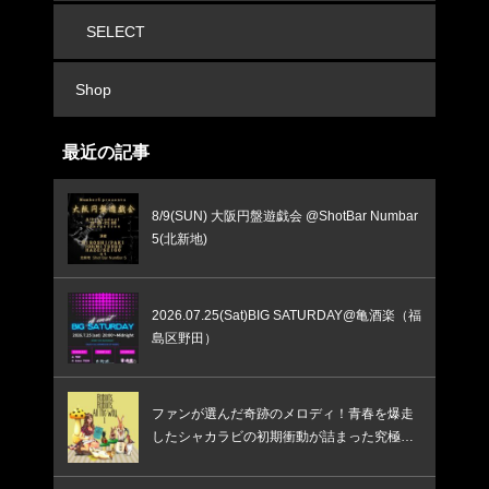
SELECT
Shop
最近の記事
8/9(SUN) 大阪円盤遊戯会 @ShotBar Numbar
5(北新地)
2026.07.25(Sat)BIG SATURDAY@亀酒楽（福
島区野田）
ファンが選んだ奇跡のメロディ！青春を爆走
したシャカラビの初期衝動が詰まった究極の
ベスト盤