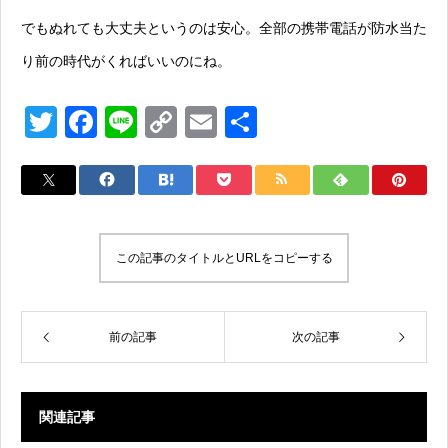
でもぬれても大丈夫というのは安心。全部の携帯電話が防水当た
り前の時代がくればいいのにね。
T
F
Li
C
E
共
wi
a
n
o
m
有
tt
c
e
p
ail
er
e
y
b
Li
この記事のタイトルとURLをコピーする
o
n
o
k
k
前の記事
次の記事
関連記事