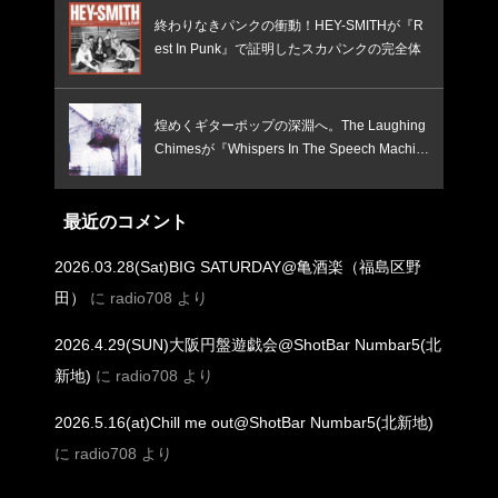
終わりなきパンクの衝動！HEY-SMITHが『R
est In Punk』で証明したスカパンクの完全体
煌めくギターポップの深淵へ。The Laughing
Chimesが『Whispers In The Speech Machin
e』で鳴らす、憂いと焦燥のインディー新境
地！
最近のコメント
2026.03.28(Sat)BIG SATURDAY@亀酒楽（福島区野
田）
に
radio708
より
2026.4.29(SUN)大阪円盤遊戯会@ShotBar Numbar5(北
新地)
に
radio708
より
2026.5.16(at)Chill me out@ShotBar Numbar5(北新地)
に
radio708
より