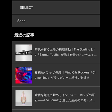
SELECT
Shop
最近の記事
時代を貫くエモの初期衝動！The Starting Lin
e『Eternal Youth』が示す奇跡のアンチエイジ
ング
柑橘系パンクの咆哮！Ming City Rockers『Cl
ementine』が放つガレージ精神の到達点
時代を超えて煌めくインディー・ポップの原
石――The Formatが遺した至高のエモ・メロ
ディ『Boycott Heaven』