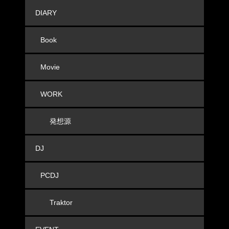
DIARY
Book
Movie
WORK
発想源
DJ
PCDJ
Traktor