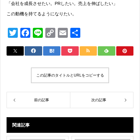
「会社を成長させたい。PRしたい。売上を伸ばしたい」
この動機を持てるようになりたい。
T
F
Li
C
E
共
wi
a
n
o
m
有
tt
c
e
p
ail
er
e
y
b
Li
この記事のタイトルとURLをコピーする
o
n
o
k
k
前の記事
次の記事
関連記事