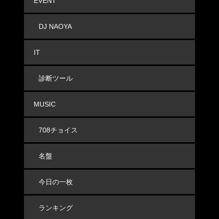
EVENT
DJ NAOYA
IT
診断ツール
MUSIC
708チョイス
名盤
今日の一枚
ランキング