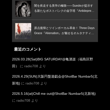
闇を疾走する美学の極致――Suedeが提示す
る新たなポストパンクの金字塔『Antidepress
ants』
原点復帰とツインボーカル革命！ Three Days
Grace『Alienation』が魅せるオルタナティ
ブ・ロック最高峰の覚醒
最近のコメント
2026.03.28(Sat)BIG SATURDAY@亀酒楽（福島区野
田）
に
radio708
より
2026.4.29(SUN)大阪円盤遊戯会@ShotBar Numbar5(北
新地)
に
radio708
より
2026.5.16(at)Chill me out@ShotBar Numbar5(北新地)
に
radio708
より