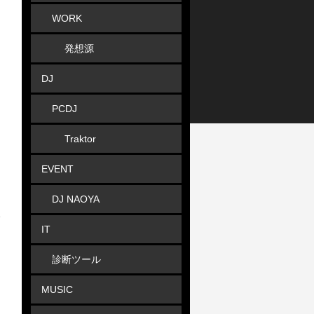
WORK
発想源
DJ
PCDJ
Traktor
EVENT
DJ NAOYA
IT
診断ツール
MUSIC