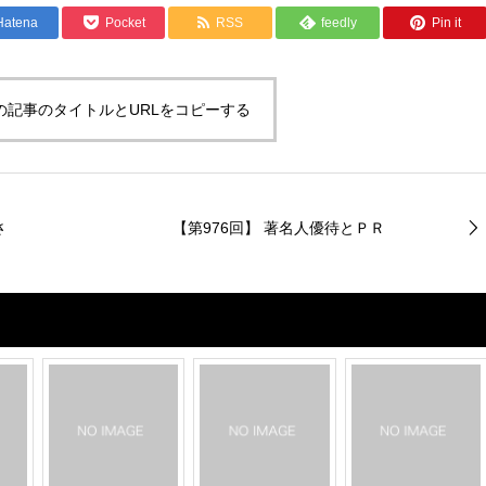
Hatena
Pocket
RSS
feedly
Pin it
の記事のタイトルとURLをコピーする
さ
【第976回】 著名人優待とＰＲ