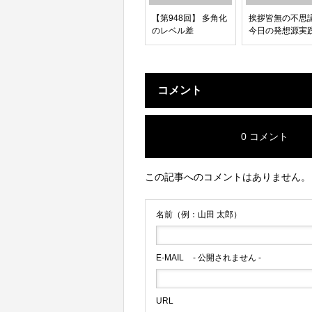
【第948回】 多角化
挨拶皆無の不思議
のレベル差
今日の発想源実
コメント
0 コメント
この記事へのコメントはありません。
名前（例：山田 太郎）
E-MAIL
- 公開されません -
URL