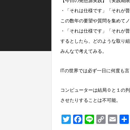
【今日の発想源実践】（実践期限
・「それは仕様です」「それが普
この数年の要望や質問を集めて
・「それは仕様です」「それが普
するとしたら、どのような取り組
みんなで考えてみる。
ITの世界では必ず一日に何度も
コンピューターは結局０と１の判
させたりすることは不可能。
T
F
Li
C
E
wi
a
n
o
m