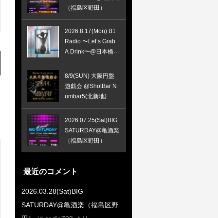
（福島区野田）
2026.8.17(Mon) B1
Radio 〜Let’s Grab
A Drink〜@日本橋R/
H/B
8/9(SUN) 大阪円盤
遊戯会 @ShotBar N
umbar5(北新地)
2026.07.25(Sat)BIG
SATURDAY@亀酒楽
（福島区野田）
最近のコメント
2026.03.28(Sat)BIG
SATURDAY@亀酒楽（福島区野