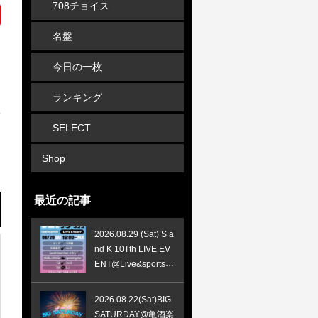
708チョイス
名盤
今日の一枚
ランキング
SELECT
Shop
最近の記事
2026.08.29 (Sat) S a
nd K 10Tth LIVE EV
ENT@Live&sports B
AR S&K(西九条）
2026.08.22(Sat)BIG
SATURDAY@亀酒楽