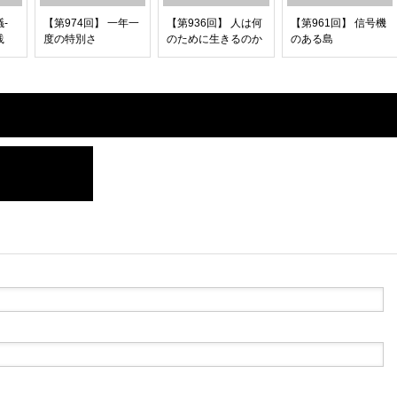
-
【第974回】 一年一
【第936回】 人は何
【第961回】 信号機
践
度の特別さ
のために生きるのか
のある島