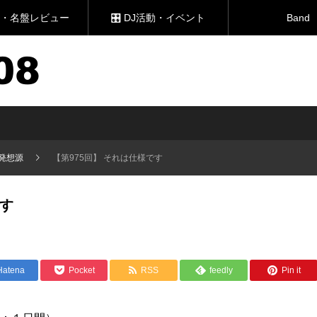
新譜・名盤レビュー
🎛 DJ活動・イベント
Band
発想源
【第975回】 それは仕様です
です
Hatena
Pocket
RSS
feedly
Pin it