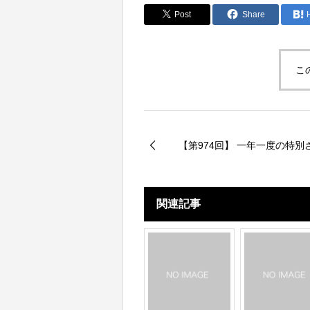
tt
c
e
p
ail
Post
Share
er
e
y
b
Li
こ
o
n
o
k
k
【第974回】 一年一度の特別
関連記事