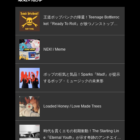
王道ポップパンクの帰還！Teenage Bottleroc
ket『Ready To Roll』が放つノンストップの
疾走感
NEK! / Meme
ポップの狂気と気品！Sparks『Mad!』が提示
するポップ・ミュージックの未来形
Loaded Honey / Love Made Trees
時代を貫くエモの初期衝動！The Starting Lin
e『Eternal Youth』が示す奇跡のアンチエイジ