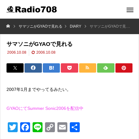
サマソニがGYAOで見れる
DIARY
サマソニがGYAOで見れる
サマソニがGYAOで見れる
2006.10.08
2006.10.08
2007年1月までやってるみたい。
GYAOにてSummer Sonic2006を配信中
T
F
Li
C
E
共
wi
a
n
o
m
有