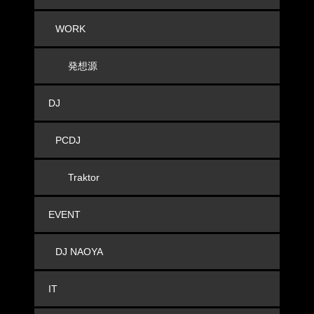
WORK
発想源
DJ
PCDJ
Traktor
EVENT
DJ NAOYA
IT