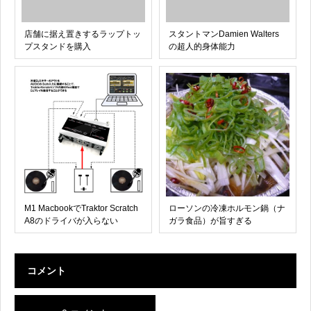
店舗に据え置きするラップトッ
スタントマンDamien Walters
プスタンドを購入
の超人的身体能力
M1 MacbookでTraktor Scratch
ローソンの冷凍ホルモン鍋（ナ
A8のドライバが入らない
ガラ食品）が旨すぎる
コメント