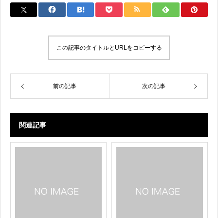
tt
c
e
p
ail
er
e
y
b
Li
この記事のタイトルとURLをコピーする
o
n
o
k
k
前の記事
次の記事
関連記事