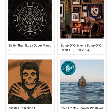
Better Than Ezra / Super Magic
Bump Of Chicken / Bump Of Ch
k
ickenⅠ（1999-2004）
Misfits / Collection II
Cold Fronts / Forever Whatever