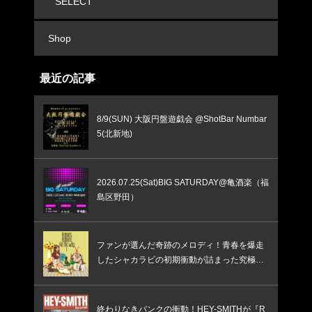
SELECT
Shop
最近の記事
8/9(SUN) 大阪円盤遊戯会 @ShotBar Numbar
5(北新地)
2026.07.25(Sat)BIG SATURDAY@亀酒楽（福
島区野田）
ファンが選んだ奇跡のメロディ！青春を爆走
したシャカラビの初期衝動が詰まった究極の
ベスト盤
終わりなきパンクの衝動！HEY-SMITHが『R