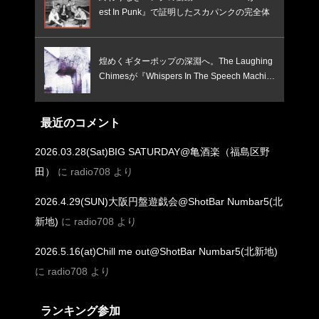
est In Punk』で証明したスカパンクの完全体
煌めくギターポップの深淵へ。The Laughing
Chimesが『Whispers In The Speech Machin
e』で鳴らす、憂いと焦燥のインディー新境
地！
最近のコメント
2026.03.28(Sat)BIG SATURDAY@亀酒楽（福島区野
田）
に
radio708
より
2026.4.29(SUN)大阪円盤遊戯会@ShotBar Numbar5(北
新地)
に
radio708
より
2026.5.16(at)Chill me out@ShotBar Numbar5(北新地)
に
radio708
より
ランキング参加