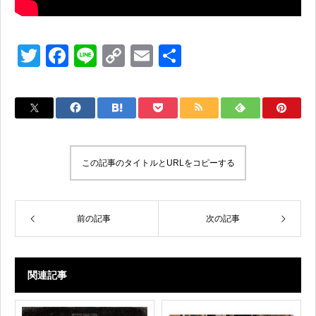
T
F
Li
C
E
共
wi
a
n
o
m
有
tt
c
e
p
ail
er
e
y
b
Li
o
n
この記事のタイトルとURLをコピーする
o
k
k
前の記事
次の記事
関連記事