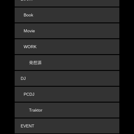
Book
Movie
WORK
発想源
DJ
PCDJ
Traktor
EVENT