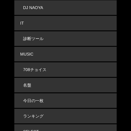
DJ NAOYA
IT
診断ツール
MUSIC
708チョイス
名盤
今日の一枚
ランキング