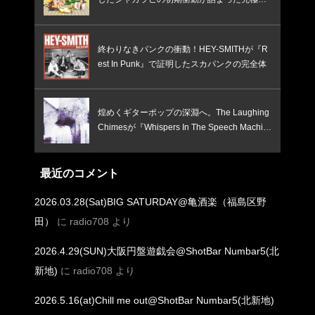
ベスト盤
終わりなきパンクの衝動！HEY-SMITHが『R
est In Punk』で証明したスカパンクの完全体
煌めくギターポップの深淵へ。The Laughing
Chimesが『Whispers In The Speech Machin
e』で鳴らす、憂いと焦燥のインディー新境
地！
最近のコメント
2026.03.28(Sat)BIG SATURDAY@亀酒楽（福島区野
田）
に
radio708
より
2026.4.29(SUN)大阪円盤遊戯会@ShotBar Numbar5(北
新地)
に
radio708
より
2026.5.16(at)Chill me out@ShotBar Numbar5(北新地)