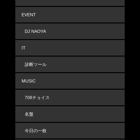
EVENT
DJ NAOYA
IT
診断ツール
MUSIC
708チョイス
名盤
今日の一枚