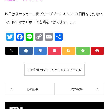
昨日は朝サッカー、夜ビリーズブートキャンプ1日目をしたせい
で、体中がボロボロで悲鳴を上げてます。。。
T
F
Li
C
E
共
wi
a
n
o
m
有
tt
c
e
p
ail
er
e
y
b
Li
この記事のタイトルとURLをコピーする
o
n
o
k
k
前の記事
次の記事
関連記事