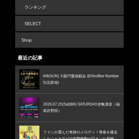
ランキング
SELECT
Shop
最近の記事
8/9(SUN) 大阪円盤遊戯会 @ShotBar Numbar
5(北新地)
2026.07.25(Sat)BIG SATURDAY@亀酒楽（福
島区野田）
ファンが選んだ奇跡のメロディ！青春を爆走
したシャカラビの初期衝動が詰まった究極の