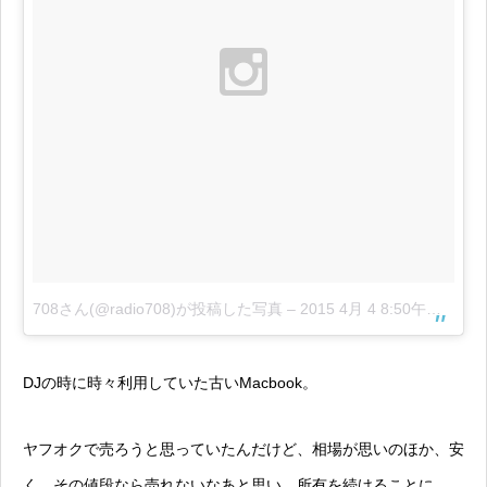
708さん(@radio708)が投稿した写真
–
2015 4月 4 8:50午後 PDT
DJの時に時々利用していた古いMacbook。
ヤフオクで売ろうと思っていたんだけど、相場が思いのほか、安
く、その値段なら売れないなあと思い、所有を続けることに。