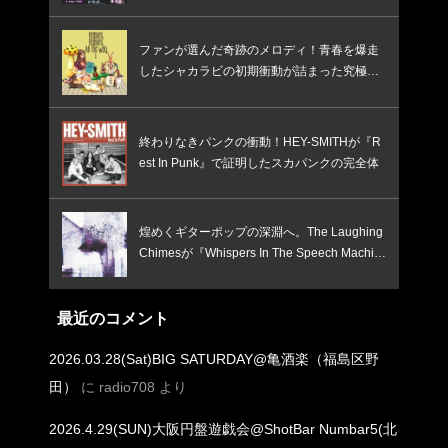
ファンが選んだ奇跡のメロディ！青春を爆走
したシャカラビの初期衝動が詰まった究極の
ベスト盤
終わりなきパンクの衝動！HEY-SMITHが『R
est In Punk』で証明したスカパンクの完全体
煌めくギターポップの深淵へ。The Laughing
Chimesが『Whispers In The Speech Machin
e』で鳴らす、憂いと焦燥のインディー新境
地！
最近のコメント
2026.03.28(Sat)BIG SATURDAY@亀酒楽（福島区野
田）
に
radio708
より
2026.4.29(SUN)大阪円盤遊戯会@ShotBar Numbar5(北