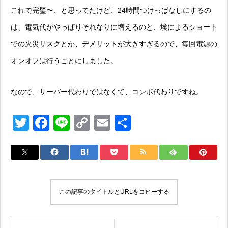
これで完璧〜、と思ってたけど、24時間つけっぱなしにするの
は、電気代がやっぱりそれなりに増えるのと、埃によるショート
での火災リスクとか、デメリットが大きすぎるので、毎回電源の
オンオフは行うことにしました。
なので、サーバー代わりではなくて、コンポ代わりですね。
T
F
Li
C
E
共
wi
a
n
o
m
有
tt
c
e
p
ail
er
e
y
b
Li
この記事のタイトルとURLをコピーする
o
n
o
k