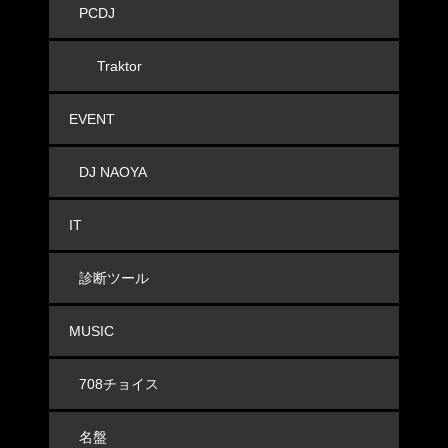
PCDJ
Traktor
EVENT
DJ NAOYA
IT
診断ツール
MUSIC
708チョイス
名盤