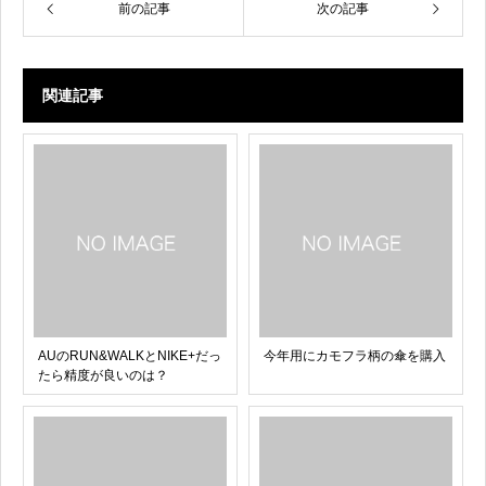
k
前の記事
次の記事
関連記事
AUのRUN&WALKとNIKE+だっ
今年用にカモフラ柄の傘を購入
たら精度が良いのは？