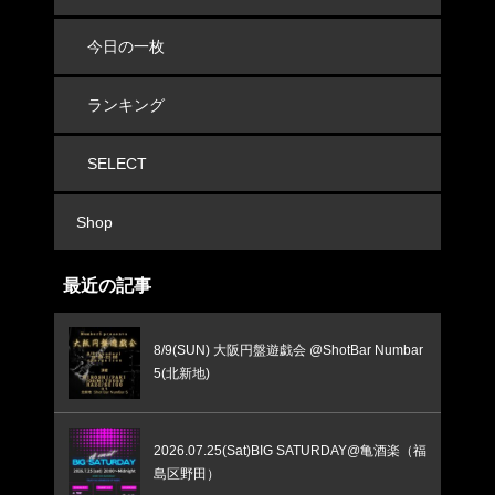
今日の一枚
ランキング
SELECT
Shop
最近の記事
8/9(SUN) 大阪円盤遊戯会 @ShotBar Numbar
5(北新地)
2026.07.25(Sat)BIG SATURDAY@亀酒楽（福
島区野田）