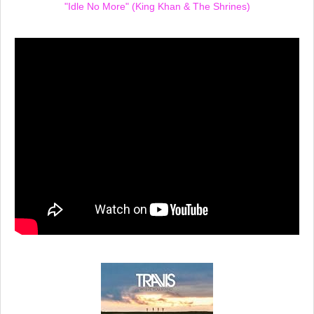
"Idle No More" (King Khan & The Shrines)