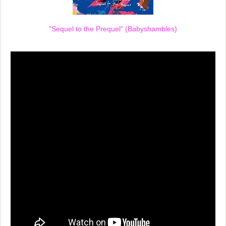
"Sequel to the Prequel" (Babyshambles)