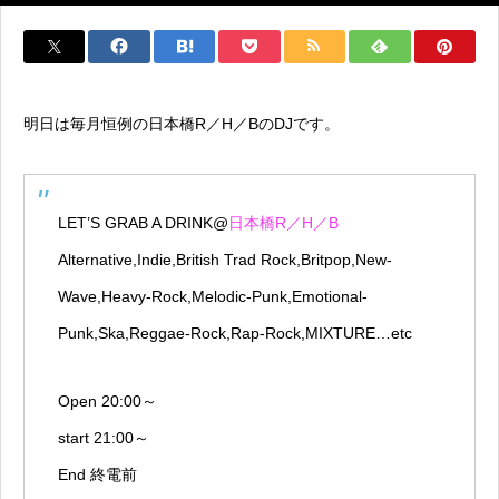
明日は毎月恒例の日本橋R／H／BのDJです。
LET’S GRAB A DRINK@
日本橋R／H／B
Alternative,Indie,British Trad Rock,Britpop,New-
Wave,Heavy-Rock,Melodic-Punk,Emotional-
Punk,Ska,Reggae-Rock,Rap-Rock,MIXTURE…etc
Open 20:00～
start 21:00～
End 終電前