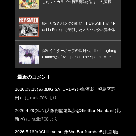
したシャカラビの初期衝動が詰まった究極の
ベスト盤
終わりなきパンクの衝動！HEY-SMITHが『R
est In Punk』で証明したスカパンクの完全体
煌めくギターポップの深淵へ。The Laughing
Chimesが『Whispers In The Speech Machin
e』で鳴らす、憂いと焦燥のインディー新境
地！
最近のコメント
2026.03.28(Sat)BIG SATURDAY@亀酒楽（福島区野
田）
に
radio708
より
2026.4.29(SUN)大阪円盤遊戯会@ShotBar Numbar5(北
新地)
に
radio708
より
2026.5.16(at)Chill me out@ShotBar Numbar5(北新地)