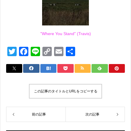
"Where You Stand" (Travis)
T
F
Li
C
E
共
wi
a
n
o
m
有
tt
c
e
p
ail
er
e
y
b
Li
この記事のタイトルとURLをコピーする
o
n
o
k
k
前の記事
次の記事