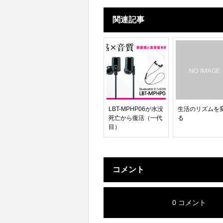
関連記事
LBT-MPHP06が水没
生活のリズムを
死亡から復活（一代
る
目）
コメント
0 コメント