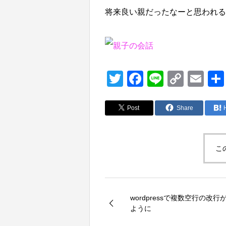
将来良い親だったなーと思われる
T
F
Li
C
E
wi
a
n
o
m
tt
c
e
p
ail
Post
Share
er
e
y
b
Li
こ
o
n
o
k
k
wordpressで複数空行の改行
ように