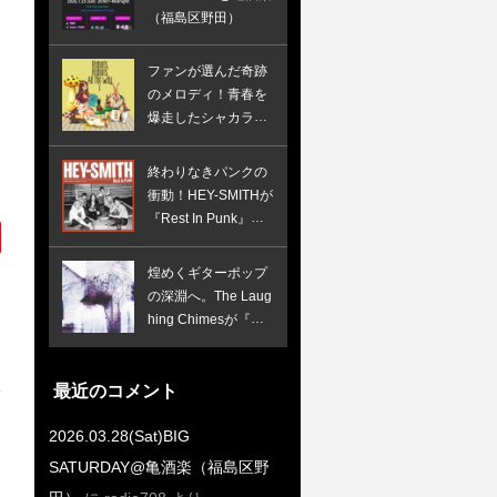
（福島区野田）
ファンが選んだ奇跡
のメロディ！青春を
爆走したシャカラビ
の初期衝動が詰まっ
た究極のベスト盤
終わりなきパンクの
衝動！HEY-SMITHが
『Rest In Punk』で
証明したスカパンク
の完全体
煌めくギターポップ
の深淵へ。The Laug
hing Chimesが『Wh
ispers In The Speec
h Machine』で鳴ら
す、憂いと焦燥のイ
最近のコメント
ンディー新境地！
2026.03.28(Sat)BIG
SATURDAY@亀酒楽（福島区野