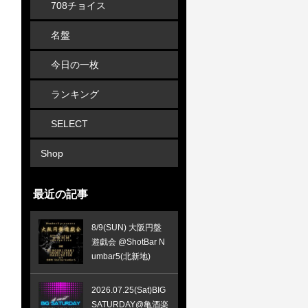
708チョイス
名盤
今日の一枚
ランキング
SELECT
Shop
最近の記事
8/9(SUN) 大阪円盤
遊戯会 @ShotBar N
umbar5(北新地)
2026.07.25(Sat)BIG
SATURDAY@亀酒楽