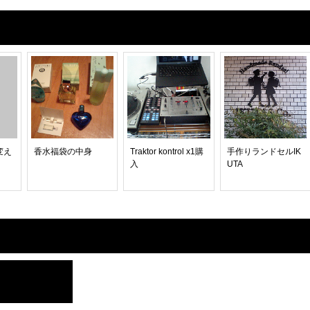
変え
香水福袋の中身
Traktor kontrol x1購
手作りランドセルIK
入
UTA