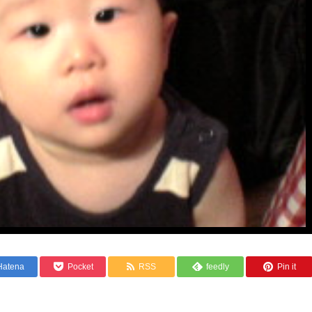
Hatena
Pocket
RSS
feedly
Pin it