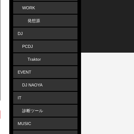
WORK
発想源
DJ
PCDJ
Traktor
EVENT
DJ NAOYA
IT
診断ツール
MUSIC