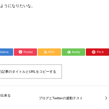
ようになりたいな。
共
有
Hatena
Pocket
RSS
feedly
Pin it
の記事のタイトルとURLをコピーする
が出来る
ブログとTwitterの連動テスト