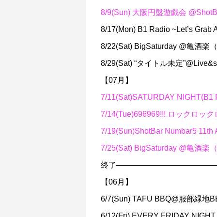
8/9(Sun) 大阪円盤遊戯会 @ShotB
8/17(Mon) B1 Radio ~Let’s Gr
8/22(Sat) BigSaturday @亀
8/29(Sat) “タイトル未定”@Live&
【07月】
7/11(Sat)SATURDAY NIGH
7/14(Tue)696969!!! ロックロ
7/19(Sun)ShotBar Numbar5 11t
7/25(Sat) BigSaturday @亀
終了—————————————
【06月】
6/7(Sun) TAFU BBQ@服部緑
6/12(Fri) EVERY FRIDAY N