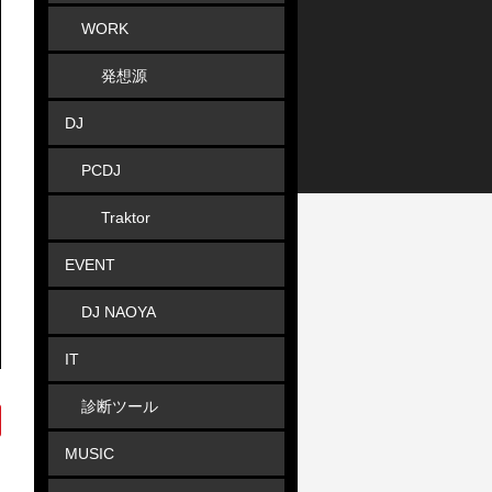
WORK
発想源
DJ
PCDJ
Traktor
EVENT
DJ NAOYA
IT
診断ツール
MUSIC