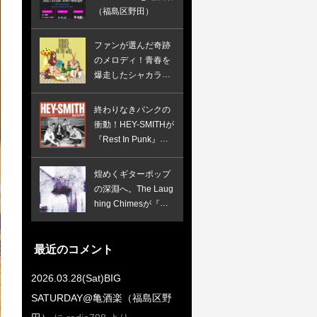
（福島区野田）
ファンが選んだ奇跡
のメロディ！青春を
爆走したシャカラビ
の初期衝動が詰まっ
た究極のベスト盤
終わりなきパンクの
衝動！HEY-SMITHが
『Rest In Punk』で
証明したスカパンク
の完全体
煌めくギターポップ
の深淵へ。The Laug
hing Chimesが『Wh
ispers In The Speec
h Machine』で鳴ら
す、憂いと焦燥のイ
最近のコメント
ンディー新境地！
2026.03.28(Sat)BIG
SATURDAY@亀酒楽（福島区野