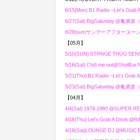
6/15(Mon) B1 Radio ~Let’s Gr
6/27(Sat) BigSaturday @亀
6/28(sun)サンデーアフター
【05月】
5/10(SUN) STRNGE THUG S
5/16(Sat) Chill me out@ShotB
5/21(Thu) B1 Radio ~Let’s Gr
5/23(Sat) BigSaturday @亀
【04月】
4/4(Sat) 1979-1980 @SUPE
4/16(Thu) Let’s Grab A Drin
4/18(Sat)LOUNGE DJ @MUS