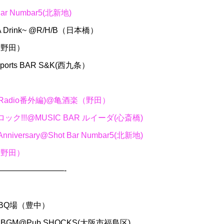
ar Numbar5(北新地)
ab A Drink~ @R/H/B（日本橋）
酒楽（野田）
sports BAR S&K(西九条）
T(B1 Radio番外編)@亀酒楽（野田）
ックロック!!!@MUSIC BAR ルイーダ(心斎橋)
h Anniversary@Shot Bar Numbar5(北新地)
酒楽（野田）
————————-
地BBQ場（豊中）
IGHT BGM@Pub SHOCKS(大阪市福島区)