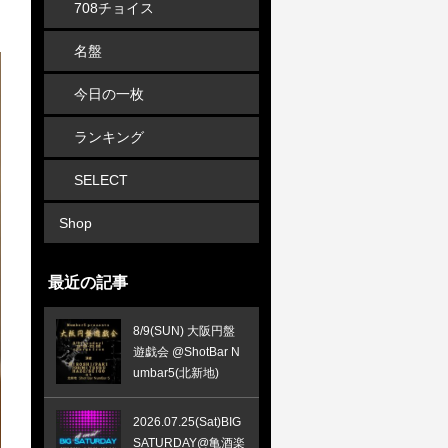
708チョイス
名盤
今日の一枚
ランキング
SELECT
Shop
最近の記事
8/9(SUN) 大阪円盤
遊戯会 @ShotBar N
umbar5(北新地)
2026.07.25(Sat)BIG
SATURDAY@亀酒楽