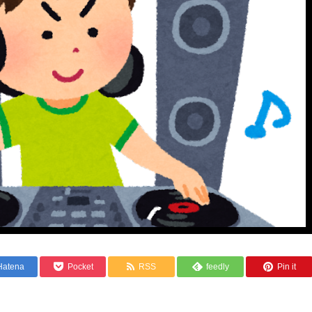
Hatena
Pocket
RSS
feedly
Pin it