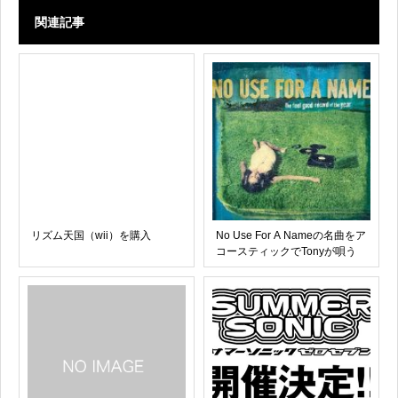
関連記事
リズム天国（wii）を購入
No Use For A Nameの名曲をア
コースティックでTonyが唄う