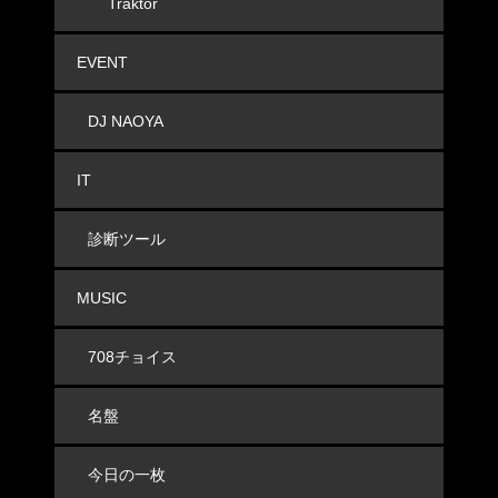
Traktor
EVENT
DJ NAOYA
IT
診断ツール
MUSIC
708チョイス
名盤
今日の一枚