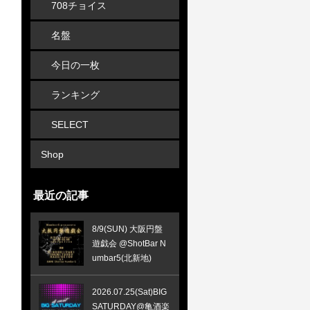
708チョイス
名盤
今日の一枚
ランキング
SELECT
Shop
最近の記事
8/9(SUN) 大阪円盤
遊戯会 @ShotBar N
umbar5(北新地)
2026.07.25(Sat)BIG
SATURDAY@亀酒楽