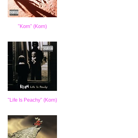
"Korn" (Korn)
"Life Is Peachy" (Korn)