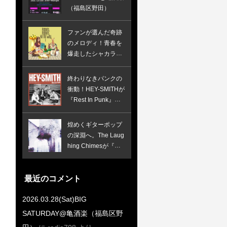
（福島区野田）
ファンが選んだ奇跡
のメロディ！青春を
爆走したシャカラビ
の初期衝動が詰まっ
た究極のベスト盤
終わりなきパンクの
衝動！HEY-SMITHが
『Rest In Punk』で
証明したスカパンク
の完全体
煌めくギターポップ
の深淵へ。The Laug
hing Chimesが『Wh
ispers In The Speec
h Machine』で鳴ら
す、憂いと焦燥のイ
最近のコメント
ンディー新境地！
2026.03.28(Sat)BIG
SATURDAY@亀酒楽（福島区野