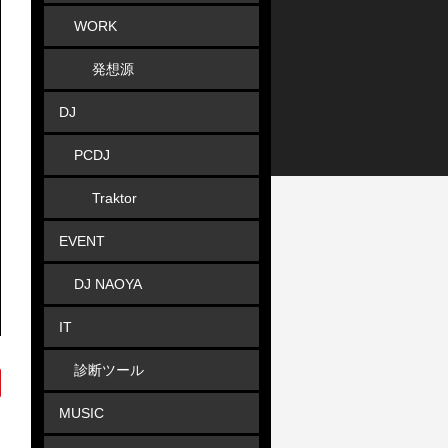
WORK
発想源
DJ
PCDJ
Traktor
EVENT
DJ NAOYA
IT
診断ツール
MUSIC