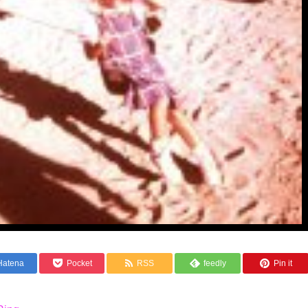
Hatena
Pocket
RSS
feedly
Pin it