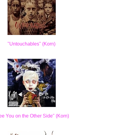
"Untouchables" (Korn)
ee You on the Other Side" (Korn)