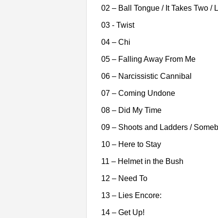
02 – Ball Tongue / It Takes Two / 
03 - Twist
04 – Chi
05 – Falling Away From Me
06 – Narcissistic Cannibal
07 – Coming Undone
08 – Did My Time
09 – Shoots and Ladders / Som
10 – Here to Stay
11 – Helmet in the Bush
12 – Need To
13 – Lies Encore:
14 – Get Up!