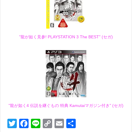
"龍が如く見参! PLAYSTATION 3 The BEST" (セガ)
"龍が如く4 伝説を継ぐもの 特典 Kamutaiマガジン付き" (セガ)
T
F
Li
C
E
共