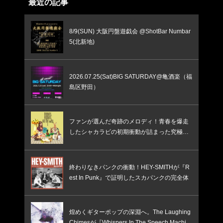
最近の記事
8/9(SUN) 大阪円盤遊戯会 @ShotBar Numbar
5(北新地)
2026.07.25(Sat)BIG SATURDAY@亀酒楽（福
島区野田）
ファンが選んだ奇跡のメロディ！青春を爆走
したシャカラビの初期衝動が詰まった究極の
ベスト盤
終わりなきパンクの衝動！HEY-SMITHが『R
est In Punk』で証明したスカパンクの完全体
煌めくギターポップの深淵へ。The Laughing
Chimesが『Whispers In The Speech Machin