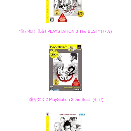
"龍が如く見参! PLAYSTATION 3 The BEST" (セガ)
"龍が如く2 PlayStation 2 the Best" (セガ)