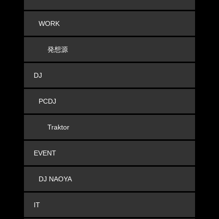
WORK
発想源
DJ
PCDJ
Traktor
EVENT
DJ NAOYA
IT