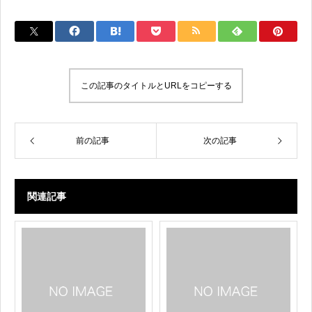
wi
a
n
o
m
有
tt
c
e
p
ail
er
e
y
b
Li
o
n
この記事のタイトルとURLをコピーする
o
k
k
前の記事
次の記事
関連記事