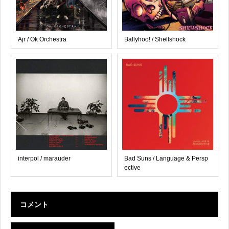
Ajr / Ok Orchestra
Ballyhoo! / Shellshock
interpol / marauder
Bad Suns / Language & Persp
ective
コメント