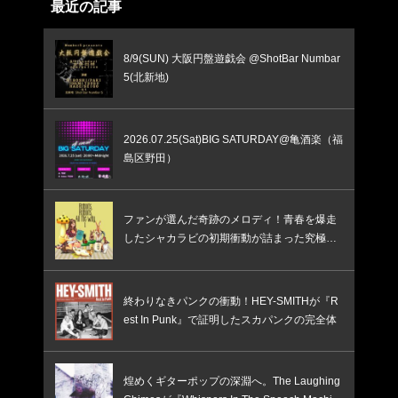
最近の記事
8/9(SUN) 大阪円盤遊戯会 @ShotBar Numbar
5(北新地)
2026.07.25(Sat)BIG SATURDAY@亀酒楽（福
島区野田）
ファンが選んだ奇跡のメロディ！青春を爆走
したシャカラビの初期衝動が詰まった究極の
ベスト盤
終わりなきパンクの衝動！HEY-SMITHが『R
est In Punk』で証明したスカパンクの完全体
煌めくギターポップの深淵へ。The Laughing