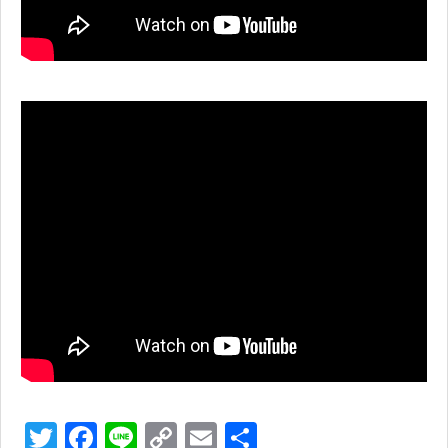
T
F
Li
C
E
共