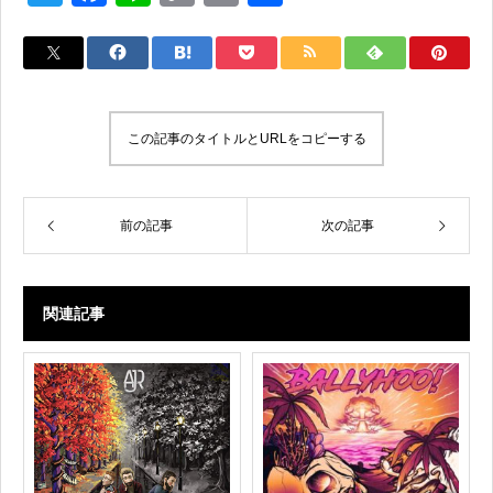
wi
a
n
o
m
有
tt
c
e
p
ail
er
e
y
b
Li
この記事のタイトルとURLをコピーする
o
n
o
k
k
前の記事
次の記事
関連記事