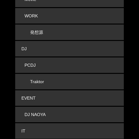
WORK
発想源
DJ
PCDJ
Traktor
EVENT
DJ NAOYA
IT