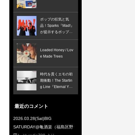
ポップの狂気と気
品！Sparks『Mad!』
が提示するポップ・
ミュージックの未来
形
Loaded Honey / Lov
e Made Trees
時代を貫くエモの初
期衝動！The Startin
g Line『Eternal Yout
h』が示す奇跡のア
ンチエイジング
最近のコメント
2026.03.28(Sat)BIG
SATURDAY@亀酒楽（福島区野