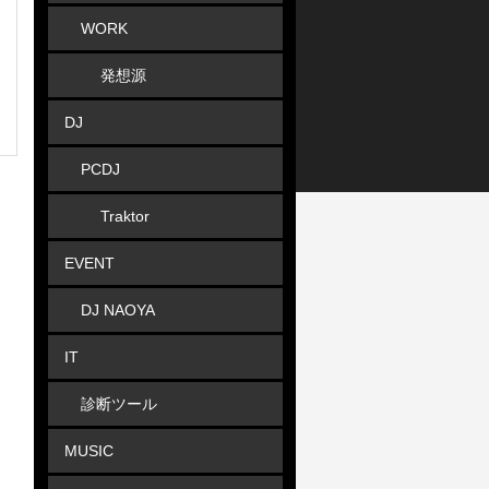
WORK
発想源
DJ
PCDJ
Traktor
EVENT
DJ NAOYA
IT
診断ツール
MUSIC