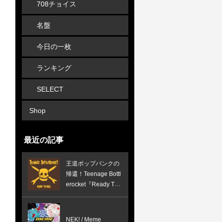
708チョイス
名盤
今日の一枚
ランキング
SELECT
Shop
最近の記事
王道ポップパンクの
帰還！Teenage Bottl
erocket『Ready To
Roll』が放つノンス
トップの疾走感
NEK! / Meme