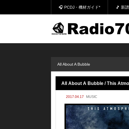
🎧 PCDJ・機材ガイド*
🎵 
All About A Bubble
All About A Bubble / This Atm
2017.04.17
MUSIC